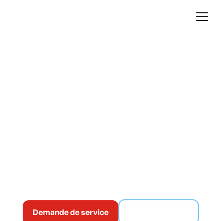
Chauffage
Commercial à
Montréal
Chez Climatisation Mabo, nous aidons les entreprises à
maintenir une température stable et sécuritaire, même
lors des périodes de froid intense.
Demande de service
(514) 365-6186