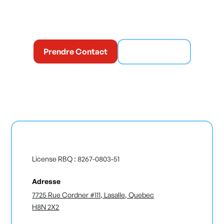
une soumission gratuite et assurez un chauffage fiable
tout l’hiver.
Prendre Contact
(514) 365-6186
License RBQ : 8267-0803-51
Adresse
7725 Rue Cordner #111, Lasalle, Quebec
H8N 2X2