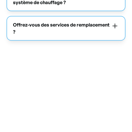
système de chauffage ?
Un entretien annuel est fortement recommandé
pour assurer la performance et prévenir les
Offrez-vous des services de remplacement
pannes.
?
Oui, nous remplaçons les systèmes existants par
des solutions plus performantes et adaptées.
Ne laissez pas le froid
ralentir votre
entreprise
Contactez Mabo Climatisation dès aujourd’hui pour