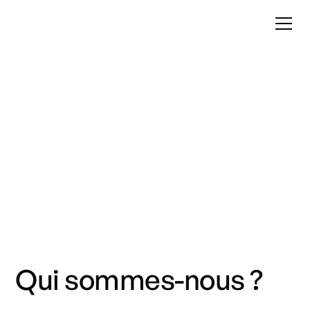
À Propos
Découvrez notre histoire, nos valeurs et notre mission
au quotidien.
Qui sommes-nous ?