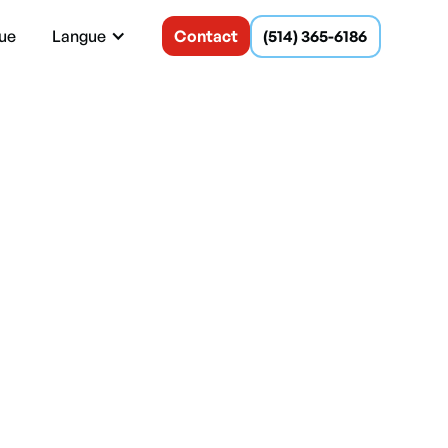
ue
Langue
Contact
(514) 365-6186
iale à
triels garantissent
supérieure.