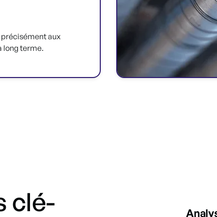
 précisément aux
à long terme.
 clé-
Analys