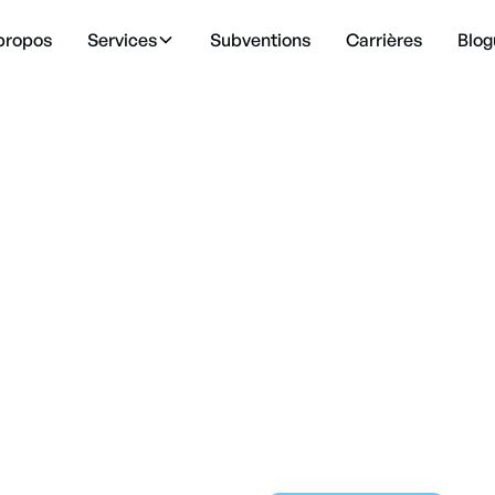
propos
Services
Subventions
Carrières
Blog
lation Commerc
Montréal
ans, nos systèmes de ventilation commerciaux et indus
ation optimale, un confort assuré et une qualité d'air 